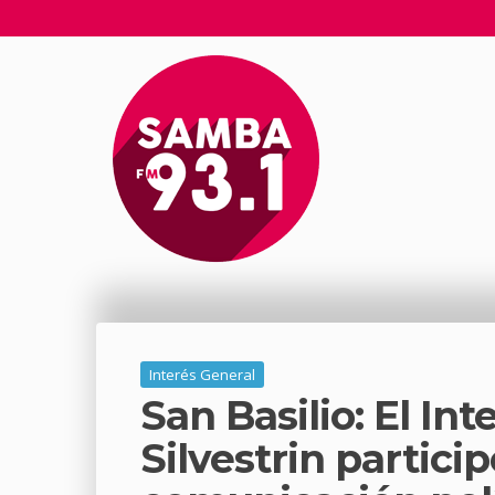
Interés General
San Basilio: El In
Silvestrin partici