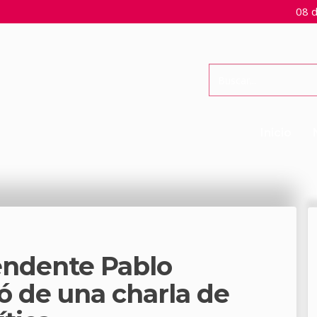
08 d
Inicio
tendente Pablo
pó de una charla de