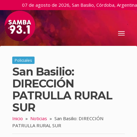
07 de agosto de 2026, San Basilio, Córdoba, Argentina
Toggl
naviga
Policiales
San Basilio:
DIRECCIÓN
PATRULLA RURAL
SUR
Inicio
»
Noticias
»
San Basilio: DIRECCIÓN
PATRULLA RURAL SUR