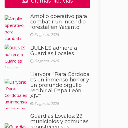
Últimas Noticias
Amplio operativo para
combatir un incendio
forestal en Yacanto
6 agosto, 2026
BULNES adhiere a
Guardias Locales
6 agosto, 2026
Llaryora: “Para Córdoba
es un inmenso honor y
un profundo orgullo
recibir al Papa León
XIV”
5 agosto, 2026
Guardias Locales: 29
municipios y comunas
robustecen sus