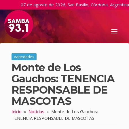
07 de agosto de 2026, San Basilio, Córdoba, Argentina
Toggl
naviga
Variedades
Monte de Los
Gauchos: TENENCIA
RESPONSABLE DE
MASCOTAS
Inicio
»
Noticias
»
Monte de Los Gauchos:
TENENCIA RESPONSABLE DE MASCOTAS