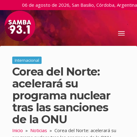
06 de agosto de 2026, San Basilio, Córdoba, Argentina
Toggl
naviga
Internacional
Corea del Norte:
acelerará su
programa nuclear
tras las sanciones
de la ONU
Inicio
»
Noticias
»
Corea del Norte: acelerará su