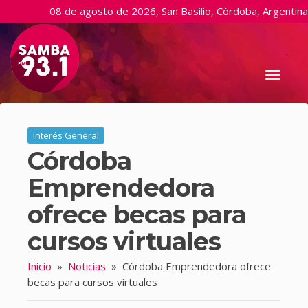
08 de agosto de 2026, San Basilio, Córdoba, Argentina
Toggl
naviga
Interés General
Córdoba
Emprendedora
ofrece becas para
cursos virtuales
Inicio
»
Noticias
»
Córdoba Emprendedora ofrece
becas para cursos virtuales