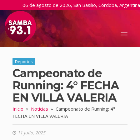
06 de agosto de 2026, San Basilio, Córdoba, Argentina
Toggl
naviga
Deportes
Campeonato de
Running: 4° FECHA
EN VILLA VALERIA
Inicio
»
Noticias
»
Campeonato de Running: 4°
FECHA EN VILLA VALERIA
11 julio, 2025