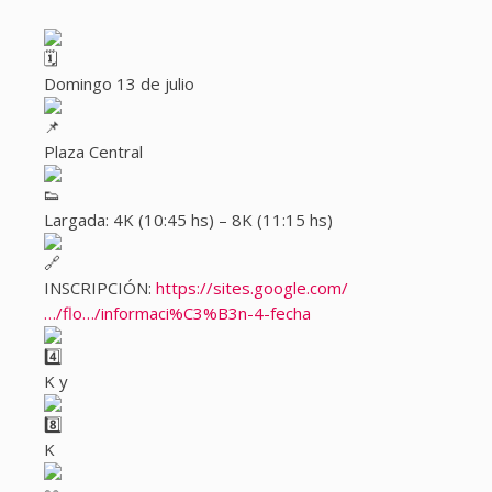
Domingo 13 de julio
Plaza Central
Largada: 4K (10:45 hs) – 8K (11:15 hs)
INSCRIPCIÓN:
https://sites.google.com/
…/flo…/informaci%C3%B3n-4-fecha
K y
K