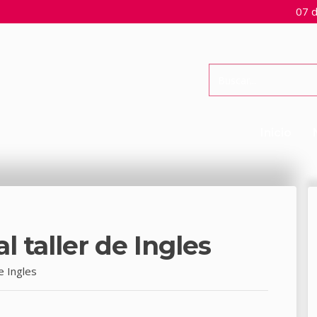
07 d
Inicio
al taller de Ingles
de Ingles