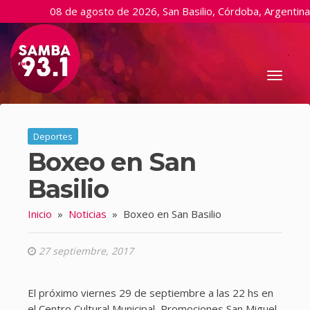
08 de agosto de 2026, San Basilio, Córdoba, Argentina
Toggl
naviga
Deportes
Boxeo en San
Basilio
Inicio
»
Noticias
»
Boxeo en San Basilio
27 septiembre, 2017
El próximo viernes 29 de septiembre a las 22 hs en
el Centro Cultural Municipal, Promociones San Miguel