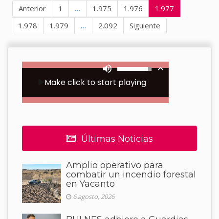
Anterior
1
…
1.975
1.976
1.977
1.978
1.979
…
2.092
Siguiente
Últimas Noticias
Amplio operativo para
combatir un incendio forestal
en Yacanto
6 agosto, 2026